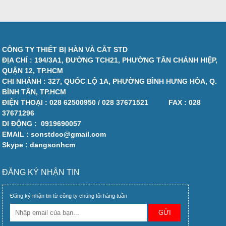
CÔNG TY THIẾT BỊ HÀN VÀ CẮT STD
ĐỊA CHỈ : 194/3A1, ĐƯỜNG TCH21, PHƯỜNG TÂN CHÁNH HIỆP,
QUẬN 12, TP.HCM
CHI NHÁNH : 327, QUỐC LỘ 1A, PHƯỜNG BÌNH HƯNG HÒA, Q.
BÌNH TÂN, TP.HCM
ĐIỆN THOẠI :
028 62500950 / 028 37671521
FAX :
028
37671296
DI ĐỘNG :
0919690057
EMAIL : sonstdco@gmail.com
Skype : dangsonhcm
ĐĂNG KÝ NHẬN TIN
Đăng ký nhận tin từ công ty chúng tôi hàng tuần