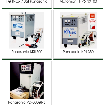
TIG INOX / Sắt Panasonic
Motoman _HP6 NX100
TA1600 G2
Phun Sơn
Panasonic KRII 500
Panasonic KRII 350
Panasonic YD-500GR3