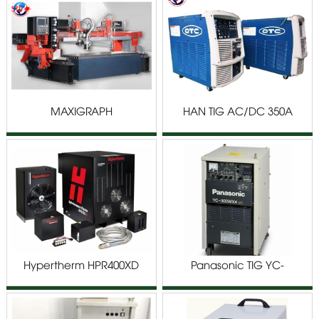
MAXIGRAPH
HÀN TIG AC/DC 350A
OTC
Hypertherm HPR400XD
Panasonic TIG YC-
300WX4