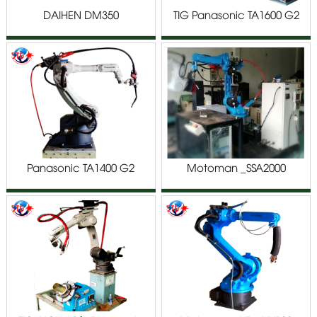
DAIHEN DM350
TIG Panasonic TA1600 G2
Panasonic TA1400 G2
Motoman _SSA2000
NX100