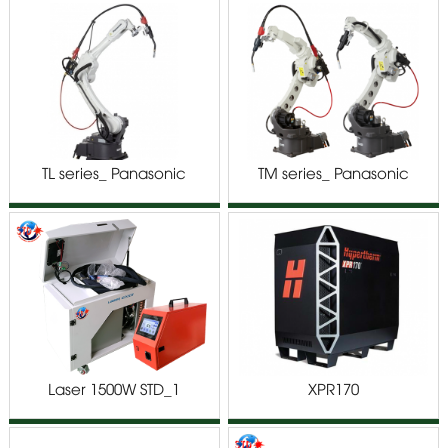
TL series_ Panasonic
TM series_ Panasonic
robot G3
Robot G3
Laser 1500W STD_1
XPR170