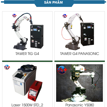
SẢN PHẨM
TAWER TIG G4
TAWER G4 PANASONIC
PANASONIC TM/TL SERIES
TM/TL SERIES
Laser 1500W STD_2
Panasonic YS080