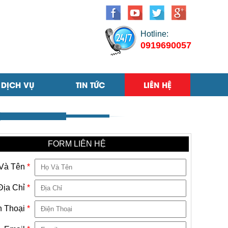
Hotline:
0919690057
DỊCH VỤ
TIN TỨC
LIÊN HỆ
FORM LIÊN HỆ
Và Tên
*
Địa Chỉ
*
n Thoại
*