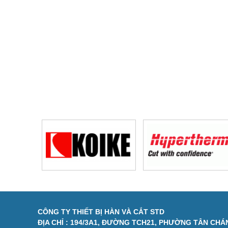
CÔNG TY THIẾT BỊ HÀN VÀ CẮT STD
ĐỊA CHỈ : 194/3A1, ĐƯỜNG TCH21, PHƯỜNG TÂN CHÁN