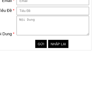
Email
*
Tiêu Đề
*
i Dung
*