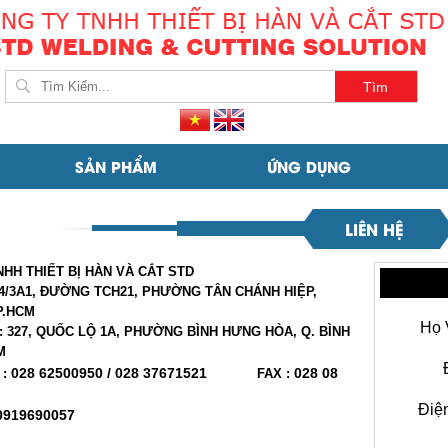
SẢN PHẨM
ỨNG DỤNG
LIÊN HỆ
HH THIẾT BỊ HÀN VÀ CẮT STD
194/3A1, ĐƯỜNG TCH21, PHƯỜNG TÂN CHÁNH HIỆP,
P.HCM
Họ 
: 327, QUỐC LỘ 1A, PHƯỜNG BÌNH HƯNG HÒA, Q. BÌNH
M
028 62500950 / 028 37671521
028 08
 :
FAX :
Điệ
0919690057