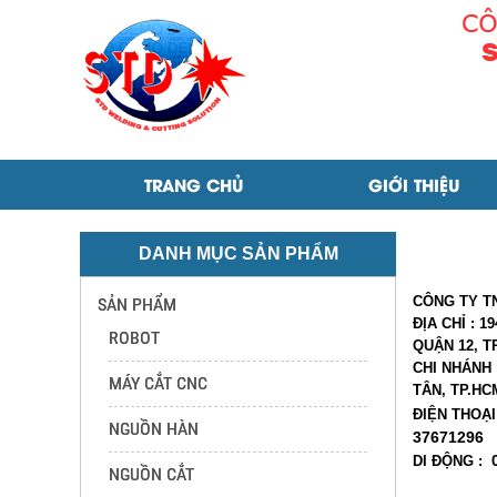
Liên Hệ | CÔNG TY TNHH THIẾT BỊ VÀ HÀN CẮT STD
TRANG CHỦ
GIỚI THIỆU
DANH MỤC SẢN PHẨM
CÔNG TY TN
SẢN PHẨM
ĐỊA CHỈ : 
ROBOT
QUẬN 12, T
CHI NHÁNH 
MÁY CẮT CNC
TÂN, TP.HC
ĐIỆN THOẠI
NGUỒN HÀN
37671296
DI ĐỘNG :
NGUỒN CẮT