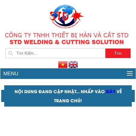
GIA CÔNG HÀN
MENU
NỘI DUNG ĐANG CẬP NHẬT... NHẤP VÀO
ĐÂY
VỀ
TRANG CHỦ!