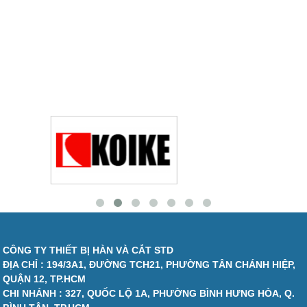
CÔNG TY THIẾT BỊ HÀN VÀ CẮT STD
ĐỊA CHỈ : 194/3A1, ĐƯỜNG TCH21, PHƯỜNG TÂN CHÁNH HIỆP,
QUẬN 12, TP.HCM
CHI NHÁNH : 327, QUỐC LỘ 1A, PHƯỜNG BÌNH HƯNG HÒA, Q.