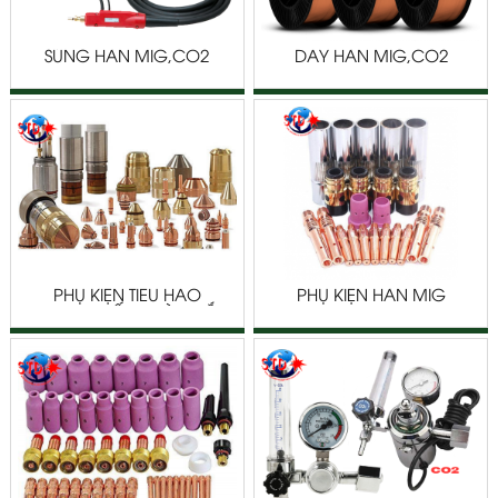
SÚNG HÀN MIG,CO2
DÂY HÀN MIG,CO2
PHỤ KIỆN TIÊU HAO
PHỤ KIỆN HÀN MIG
TRONG THIẾT BỊ HÀN CẮT
PLASMA HYPERTHERM