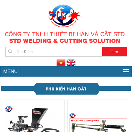
CÔNG TY TNHH THIẾT BỊ VÀ HÀN CẮT STD
MENU
PHỤ KIỆN HÀN CẮT