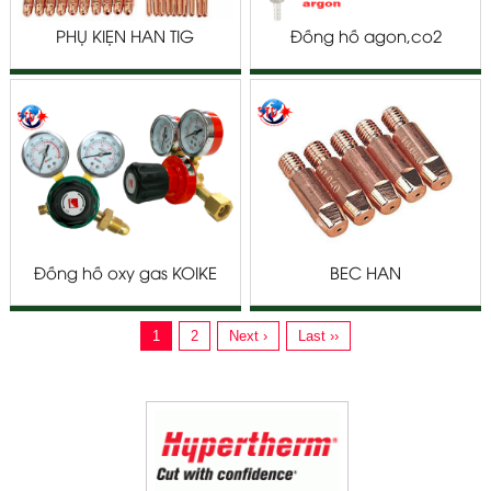
PHỤ KIỆN HÀN TIG
Đồng hồ agon,co2
Đồng hồ oxy gas KOIKE
BÉC HÀN
CUSTOM-K101, K202 &
K206
1
2
Next ›
Last ››