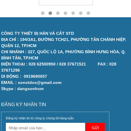
CÔNG TY THIẾT BỊ HÀN VÀ CẮT STD
ĐỊA CHỈ : 194/3A1, ĐƯỜNG TCH21, PHƯỜNG TÂN CHÁNH HIỆP,
QUẬN 12, TP.HCM
CHI NHÁNH : 327, QUỐC LỘ 1A, PHƯỜNG BÌNH HƯNG HÒA, Q.
BÌNH TÂN, TP.HCM
ĐIỆN THOẠI :
028 62500950 / 028 37671521
FAX :
028
37671296
DI ĐỘNG :
0919690057
EMAIL : sonstdco@gmail.com
Skype : dangsonhcm
ĐĂNG KÝ NHẬN TIN
Đăng ký nhận tin từ công ty chúng tôi hàng tuần