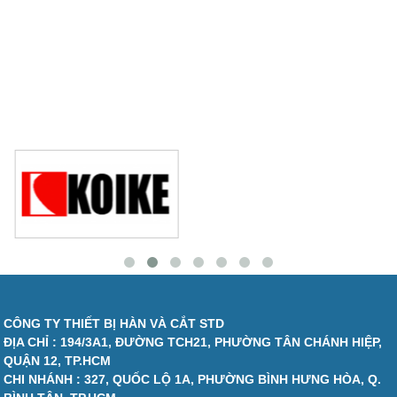
CÔNG TY THIẾT BỊ HÀN VÀ CẮT STD
ĐỊA CHỈ : 194/3A1, ĐƯỜNG TCH21, PHƯỜNG TÂN CHÁNH HIỆP,
QUẬN 12, TP.HCM
CHI NHÁNH : 327, QUỐC LỘ 1A, PHƯỜNG BÌNH HƯNG HÒA, Q.