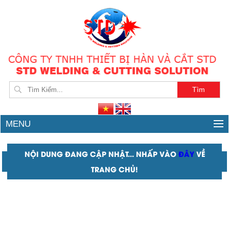
rùa hàn tự động
MENU
NỘI DUNG ĐANG CẬP NHẬT... NHẤP VÀO
ĐÂY
VỀ
TRANG CHỦ!