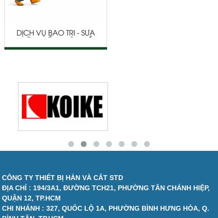
DỊCH VỤ BẢO TRÌ - SỬA
CHỮA THIẾT BỊ HÀN CẮT
CÔNG TY THIẾT BỊ HÀN VÀ CẮT STD
ĐỊA CHỈ : 194/3A1, ĐƯỜNG TCH21, PHƯỜNG TÂN CHÁNH HIỆP,
QUẬN 12, TP.HCM
CHI NHÁNH : 327, QUỐC LỘ 1A, PHƯỜNG BÌNH HƯNG HÒA, Q.