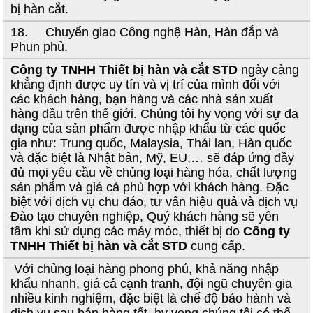
bị hàn cắt.
18. Chuyển giao Công nghệ Hàn, Hàn đắp và
Phun phủ.
Công ty TNHH Thiết bị hàn và cắt STD
ngày càng
khẳng định được uy tín và vị trí của mình đối với
các khách hàng, bạn hàng và các nhà sản xuất
hàng đầu trên thế giới. Chúng tôi hy vọng với sự đa
dạng của sản phẩm được nhập khẩu từ các quốc
gia như: Trung quốc, Malaysia, Thái lan, Hàn quốc
và đặc biệt là Nhật bản, Mỹ, EU,… sẽ đáp ứng đầy
đủ mọi yêu cầu về chủng loại hàng hóa, chất lượng
sản phẩm và giá cả phù hợp với khách hàng. Đặc
biệt với dịch vụ chu đáo, tư vấn hiệu quả và dịch vụ
Đào tạo chuyên nghiệp, Quý khách hàng sẽ yên
tâm khi sử dụng các máy móc, thiết bị do
Công ty
TNHH Thiết bị hàn và cắt STD
cung cấp.
Với chủng loại hàng phong phú, khả năng nhập
khẩu nhanh, giá cả cạnh tranh, đội ngũ chuyên gia
nhiều kinh nghiệm, đặc biệt là chế độ bảo hành và
dịch vụ sau bán hàng tốt, hy vọng chúng tôi có thể