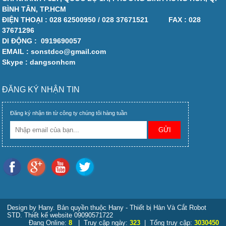
BÌNH TÂN, TP.HCM
ĐIỆN THOẠI :
028 62500950 / 028 37671521
FAX :
028
37671296
DI ĐỘNG :
0919690057
EMAIL : sonstdco@gmail.com
Skype : dangsonhcm
ĐĂNG KÝ NHẬN TIN
Đăng ký nhận tin từ công ty chúng tôi hàng tuần
Design by Hany. Bản quyền thuộc Hany - Thiết bị Hàn Và Cắt Robot
STD. Thiết kế website 09090571722
Đang Online:
8
| Truy cập ngày:
323
| Tổng truy cập:
3030450