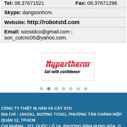
Tel:
08.37671521
Fax:
08.37671296
Skype:
dangsonhcm.
http://robotstd.com
Website:
Email:
sonstdco@gmail.com ;
son_cutcnc05@yahoo.com.
CÔNG TY THIẾT BỊ HÀN VÀ CẮT STD
ĐỊA CHỈ : 194/3A1, ĐƯỜNG TCH21, PHƯỜNG TÂN CHÁNH HIỆP,
QUẬN 12, TP.HCM
CHI NHÁNH : 327, QUỐC LỘ 1A, PHƯỜNG BÌNH HƯNG HÒA, Q.