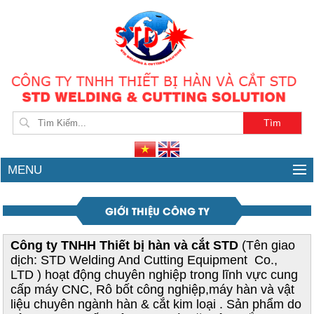
Giới thiệu công ty | CÔNG TY TNHH THIẾT BỊ VÀ HÀN CẮT STD
MENU
GIỚI THIỆU CÔNG TY
Công ty TNHH Thiết bị hàn và cắt STD
(Tên giao
dịch: STD Welding And Cutting Equipment Co.,
LTD ) hoạt động chuyên nghiệp trong lĩnh vực cung
cấp máy CNC, Rô bốt công nghiệp,máy hàn và vật
liệu chuyên ngành hàn & cắt kim loại . Sản phẩm do