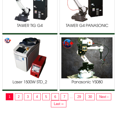
TAWER TIG G4
TAWER G4 PANASONIC
PANASONIC TM/TL SERIES
TM/TL SERIES
Laser 1500W STD_2
Panasonic YS080
1
2
3
4
5
6
7
...
29
30
Next ›
Last ››