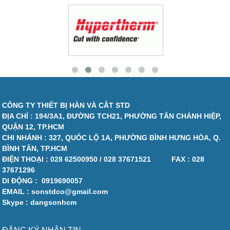
CÔNG TY THIẾT BỊ HÀN VÀ CẮT STD
ĐỊA CHỈ : 194/3A1, ĐƯỜNG TCH21, PHƯỜNG TÂN CHÁNH HIỆP,
QUẬN 12, TP.HCM
CHI NHÁNH : 327, QUỐC LỘ 1A, PHƯỜNG BÌNH HƯNG HÒA, Q.
BÌNH TÂN, TP.HCM
ĐIỆN THOẠI :
028 62500950 / 028 37671521
FAX :
028
37671296
DI ĐỘNG :
0919690057
EMAIL : sonstdco@gmail.com
Skype : dangsonhcm