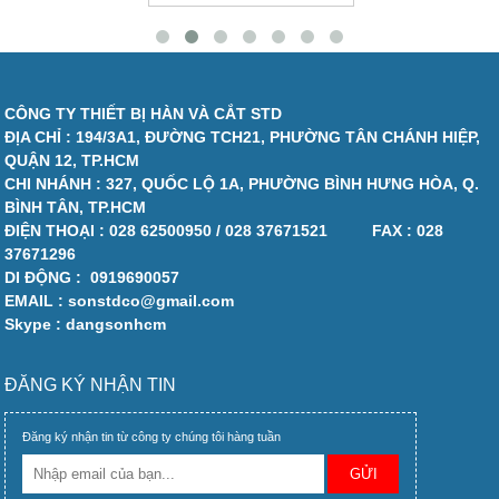
CÔNG TY THIẾT BỊ HÀN VÀ CẮT STD
ĐỊA CHỈ : 194/3A1, ĐƯỜNG TCH21, PHƯỜNG TÂN CHÁNH HIỆP,
QUẬN 12, TP.HCM
CHI NHÁNH : 327, QUỐC LỘ 1A, PHƯỜNG BÌNH HƯNG HÒA, Q.
BÌNH TÂN, TP.HCM
ĐIỆN THOẠI :
028 62500950 / 028 37671521
FAX :
028
37671296
DI ĐỘNG :
0919690057
EMAIL : sonstdco@gmail.com
Skype : dangsonhcm
ĐĂNG KÝ NHẬN TIN
Đăng ký nhận tin từ công ty chúng tôi hàng tuần