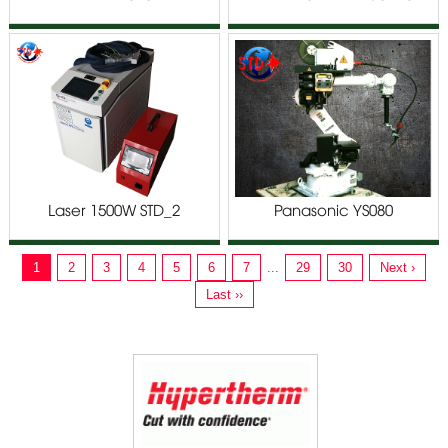
PANASONIC TM/TL SERIES
TM/TL SERIES
Laser 1500W STD_2
Panasonic YS080
1
2
3
4
5
6
7
...
29
30
Next ›
Last ››