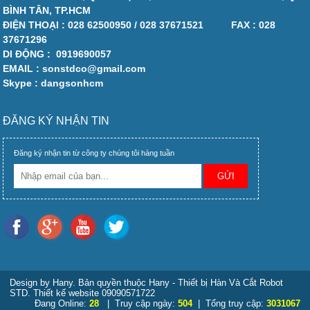
BÌNH TÂN, TP.HCM
ĐIỆN THOẠI :
028 62500950 / 028 37671521
FAX :
028
37671296
DI ĐỘNG :
0919690057
EMAIL : sonstdco@gmail.com
Skype : dangsonhcm
ĐĂNG KÝ NHẬN TIN
Đăng ký nhận tin từ công ty chúng tôi hàng tuần
Design by Hany. Bản quyền thuộc Hany - Thiết bị Hàn Và Cắt Robot
STD. Thiết kế website 09090571722
Đang Online:
28
| Truy cập ngày:
504
| Tổng truy cập:
3031067