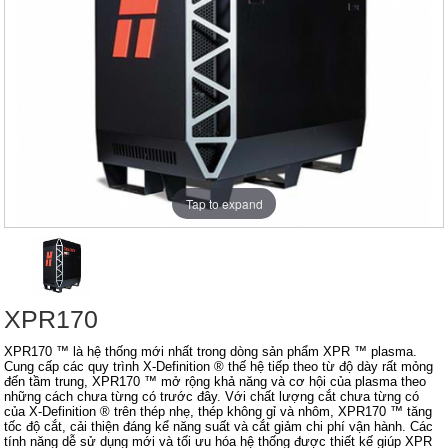
Tap to expand
XPR170
XPR170 ™ là hệ thống mới nhất trong dòng sản phẩm XPR ™ plasma.
Cung cấp các quy trình X-Definition ® thế hệ tiếp theo từ độ dày rất mỏng
đến tầm trung, XPR170 ™ mở rộng khả năng và cơ hội của plasma theo
những cách chưa từng có trước đây. Với chất lượng cắt chưa từng có
của X-Definition ® trên thép nhẹ, thép không gỉ và nhôm, XPR170 ™ tăng
tốc độ cắt, cải thiện đáng kể năng suất và cắt giảm chi phí vận hành. Các
tính năng dễ sử dụng mới và tối ưu hóa hệ thống được thiết kế giúp XPR