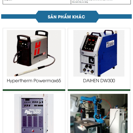
SẢN PHẨM KHÁC
Hypertherm Powermax65
DAIHEN DW300