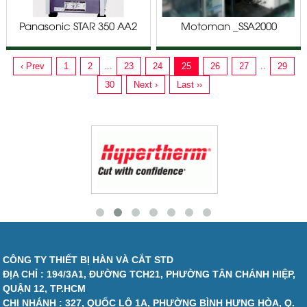
Panasonic STAR 350 AA2
Motoman _SSA2000
NX100
‹ Prev
1
2
...
23
24
25
26
27
..
29
30
Next ›
Last ››
CÔNG TY THIẾT BỊ HÀN VÀ CẮT STD
ĐỊA CHỈ : 194/3A1, ĐƯỜNG TCH21, PHƯỜNG TÂN CHÁNH HIỆP,
QUẬN 12, TP.HCM
CHI NHÁNH : 327, QUỐC LỘ 1A, PHƯỜNG BÌNH HƯNG HÒA, Q.