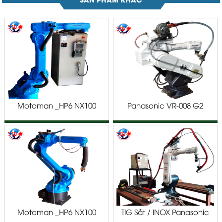
Motoman _HP6 NX100
Panasonic VR-008 G2
Motoman _HP6 NX100
TIG Sắt / INOX Panasonic
Phun Sơn
VR-008 G2