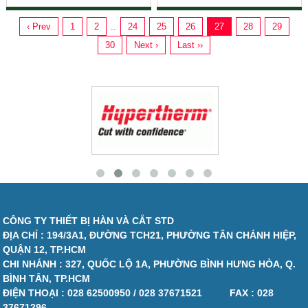
‹ Prev
1
2
..
24
25
26
27
28
29
30
Next ›
Last ››
CÔNG TY THIẾT BỊ HÀN VÀ CẮT STD
ĐỊA CHỈ : 194/3A1, ĐƯỜNG TCH21, PHƯỜNG TÂN CHÁNH HIỆP,
QUẬN 12, TP.HCM
CHI NHÁNH : 327, QUỐC LỘ 1A, PHƯỜNG BÌNH HƯNG HÒA, Q.
BÌNH TÂN, TP.HCM
ĐIỆN THOẠI :
028 62500950 / 028 37671521
FAX :
028
37671296