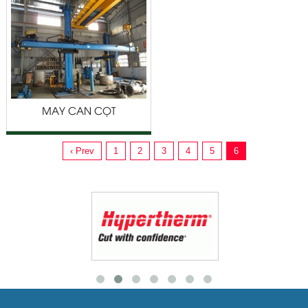
MÁY CẦN CỘT
‹ Prev
1
2
3
4
5
6