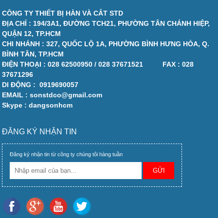
CÔNG TY THIẾT BỊ HÀN VÀ CẮT STD
ĐỊA CHỈ : 194/3A1, ĐƯỜNG TCH21, PHƯỜNG TÂN CHÁNH HIỆP,
QUẬN 12, TP.HCM
CHI NHÁNH : 327, QUỐC LỘ 1A, PHƯỜNG BÌNH HƯNG HÒA, Q.
BÌNH TÂN, TP.HCM
ĐIỆN THOẠI :
028 62500950 / 028 37671521
FAX :
028
37671296
DI ĐỘNG :
0919690057
EMAIL : sonstdco@gmail.com
Skype : dangsonhcm
ĐĂNG KÝ NHẬN TIN
Đăng ký nhận tin từ công ty chúng tôi hàng tuần