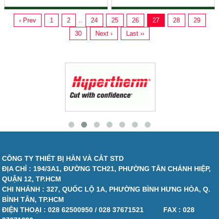
Phun Sơn
VR-008 G2
‹ Prev
1
2
..
24
25
26
27
28
29
30
Next ›
Last ››
CÔNG TY THIẾT BỊ HÀN VÀ CẮT STD
ĐỊA CHỈ : 194/3A1, ĐƯỜNG TCH21, PHƯỜNG TÂN CHÁNH HIỆP,
QUẬN 12, TP.HCM
CHI NHÁNH : 327, QUỐC LỘ 1A, PHƯỜNG BÌNH HƯNG HÒA, Q.
BÌNH TÂN, TP.HCM
ĐIỆN THOẠI :
028 62500950 / 028 37671521
FAX :
028