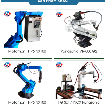
SẢN PHẨM KHÁC
Motoman _HP6 NX100
Panasonic VR-008 G2
Motoman _HP6 NX100
TIG Sắt / INOX Panasonic