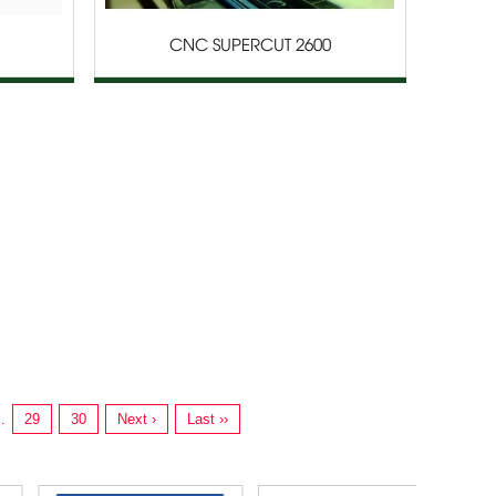
CNC SUPERCUT 2600
..
29
30
Next ›
Last ››