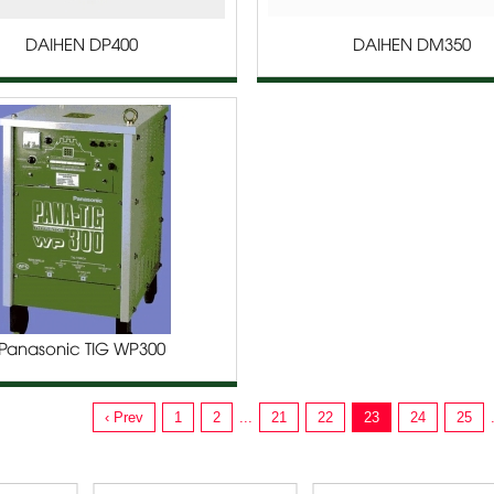
DAIHEN DP400
DAIHEN DM350
Panasonic TIG WP300
‹ Prev
1
2
...
21
22
23
24
25