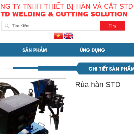
SẢN PHẨM
ỨNG DỤNG
CHI TIẾT SẢN PHẨ
Rùa hàn STD