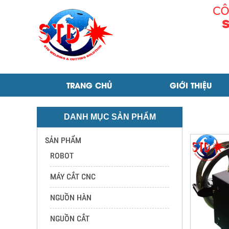
rùa hàn tự động
TRANG CHỦ
GIỚI THIỆU
DANH MỤC SẢN PHẨM
SẢN PHẨM
ROBOT
MÁY CẮT CNC
NGUỒN HÀN
NGUỒN CẮT