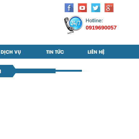
Hotline:
0919690057
DỊCH VỤ
TIN TỨC
LIÊN HỆ
M