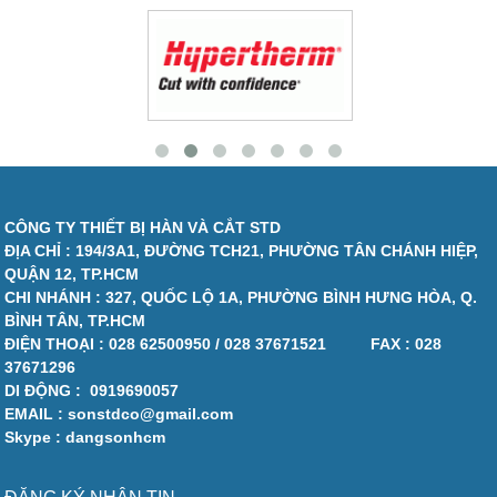
CÔNG TY THIẾT BỊ HÀN VÀ CẮT STD
ĐỊA CHỈ : 194/3A1, ĐƯỜNG TCH21, PHƯỜNG TÂN CHÁNH HIỆP,
QUẬN 12, TP.HCM
CHI NHÁNH : 327, QUỐC LỘ 1A, PHƯỜNG BÌNH HƯNG HÒA, Q.
BÌNH TÂN, TP.HCM
ĐIỆN THOẠI :
028 62500950 / 028 37671521
FAX :
028
37671296
DI ĐỘNG :
0919690057
EMAIL : sonstdco@gmail.com
Skype : dangsonhcm