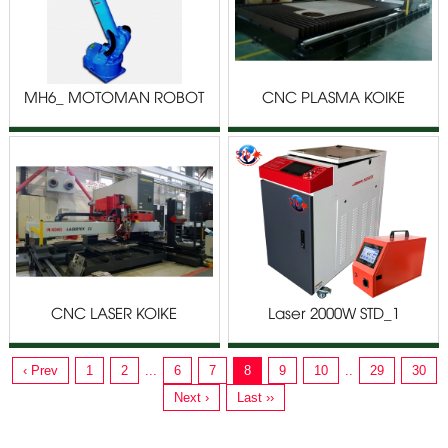
MH6_ MOTOMAN ROBOT
CNC PLASMA KOIKE
INTEGRAPH
CNC LASER KOIKE
Laser 2000W STD_1
‹ Prev
1
2
...
6
7
8
9
10
..
29
30
Next ›
Last ››