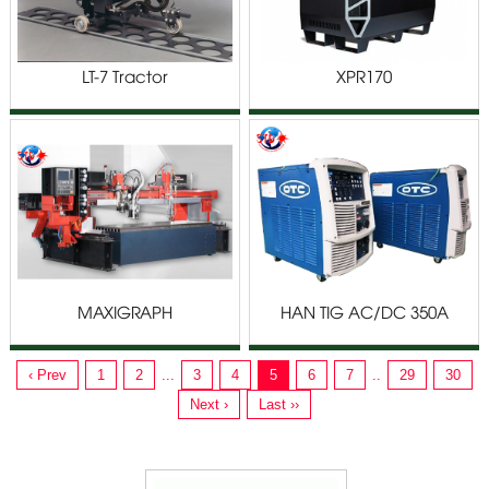
LT-7 Tractor
XPR170
MAXIGRAPH
HÀN TIG AC/DC 350A
OTC
‹ Prev
1
2
...
3
4
5
6
7
..
29
30
Next ›
Last ››