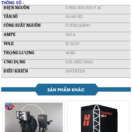
THÔNG SỐ :
ĐIỆN NGUỒN
3 PHA 200/220 V AC
TẦN SỐ
50/60 HZ
CÔNG SUẤT NGUỒN
17 KVA(16KW)
AMPE
350 A
VOLE
12-31.5V
TRỌNG LƯỢNG
48 KG
ỨNG DỤNG
C02/MIG/MAG
ĐIỀU KHIỂN
INVERTER
SẢN PHẨM KHÁC