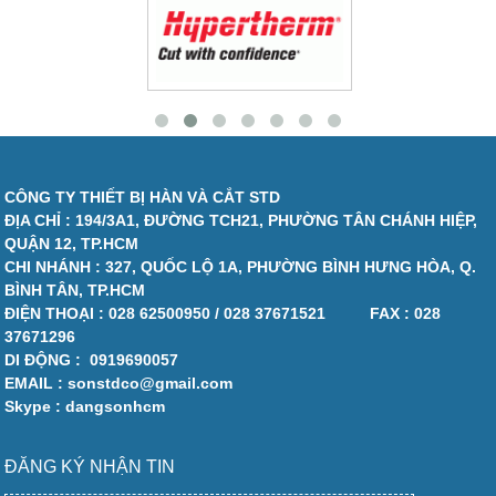
CÔNG TY THIẾT BỊ HÀN VÀ CẮT STD
ĐỊA CHỈ : 194/3A1, ĐƯỜNG TCH21, PHƯỜNG TÂN CHÁNH HIỆP,
QUẬN 12, TP.HCM
CHI NHÁNH : 327, QUỐC LỘ 1A, PHƯỜNG BÌNH HƯNG HÒA, Q.
BÌNH TÂN, TP.HCM
ĐIỆN THOẠI :
028 62500950 / 028 37671521
FAX :
028
37671296
DI ĐỘNG :
0919690057
EMAIL : sonstdco@gmail.com
Skype : dangsonhcm
ĐĂNG KÝ NHẬN TIN