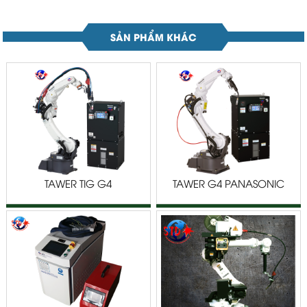
SẢN PHẨM KHÁC
TAWER TIG G4
TAWER G4 PANASONIC
PANASONIC TM/TL SERIES
TM/TL SERIES