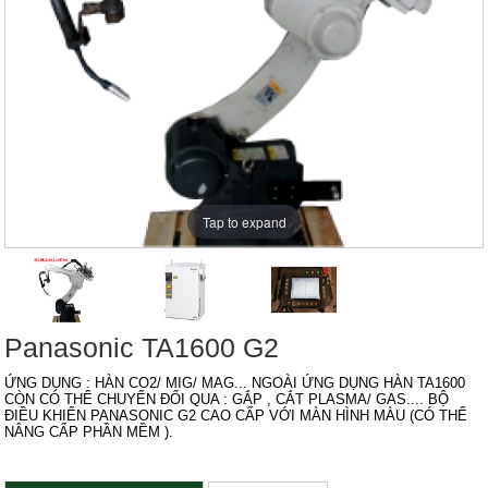
Tap to expand
Panasonic TA1600 G2
ỨNG DỤNG : HÀN CO2/ MIG/ MAG... NGOÀI ỨNG DỤNG HÀN TA1600
CÒN CÓ THỂ CHUYỂN ĐỔI QUA : GẮP , CẮT PLASMA/ GAS.... BỘ
ĐIỀU KHIỂN PANASONIC G2 CAO CẤP VỚI MÀN HÌNH MÀU (CÓ THỂ
NÂNG CẤP PHẦN MỀM ).