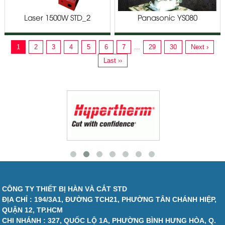
Laser 1500W STD_2
Panasonic YS080
1
2
3
4
5
6
7
...
29
30
Next ›
Last ››
CÔNG TY THIẾT BỊ HÀN VÀ CẮT STD
ĐỊA CHỈ : 194/3A1, ĐƯỜNG TCH21, PHƯỜNG TÂN CHÁNH HIỆP,
QUẬN 12, TP.HCM
CHI NHÁNH : 327, QUỐC LỘ 1A, PHƯỜNG BÌNH HƯNG HÒA, Q.