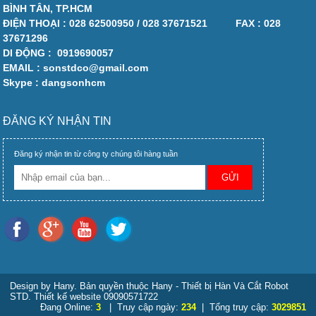
BÌNH TÂN, TP.HCM
ĐIỆN THOẠI :
028 62500950 / 028 37671521
FAX :
028
37671296
DI ĐỘNG :
0919690057
EMAIL : sonstdco@gmail.com
Skype : dangsonhcm
ĐĂNG KÝ NHẬN TIN
Đăng ký nhận tin từ công ty chúng tôi hàng tuần
Design by Hany. Bản quyền thuộc Hany - Thiết bị Hàn Và Cắt Robot
STD. Thiết kế website 09090571722
Đang Online:
3
| Truy cập ngày:
234
| Tổng truy cập:
3029851