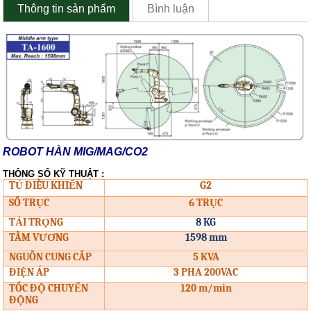
Thông tin sản phẩm
Bình luận
ROBOT HÀN MIG/MAG/CO2
THÔNG SỐ KỸ THUẬT :
TỦ ĐIỀU KHIỂN
G2
SỐ TRỤC
6 TRỤC
TẢI TRỌNG
8 KG
TẦM VƯƠNG
1598 mm
NGUỒN CUNG CẤP
5 KVA
ĐIỆN ÁP
3 PHA 200VAC
TỐC ĐỘ CHUYỂN
120 m/min
ĐỘNG