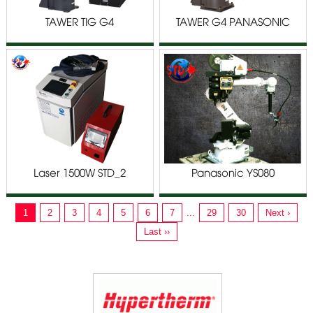
TAWER TIG G4
TAWER G4 PANASONIC
PANASONIC TM/TL SERIES
TM/TL SERIES
Laser 1500W STD_2
Panasonic YS080
1
2
3
4
5
6
7
...
29
30
Next ›
Last ››