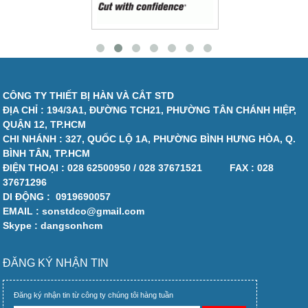
CÔNG TY THIẾT BỊ HÀN VÀ CẮT STD
ĐỊA CHỈ : 194/3A1, ĐƯỜNG TCH21, PHƯỜNG TÂN CHÁNH HIỆP,
QUẬN 12, TP.HCM
CHI NHÁNH : 327, QUỐC LỘ 1A, PHƯỜNG BÌNH HƯNG HÒA, Q.
BÌNH TÂN, TP.HCM
ĐIỆN THOẠI :
028 62500950 / 028 37671521
FAX :
028
37671296
DI ĐỘNG :
0919690057
EMAIL : sonstdco@gmail.com
Skype : dangsonhcm
ĐĂNG KÝ NHẬN TIN
Đăng ký nhận tin từ công ty chúng tôi hàng tuần