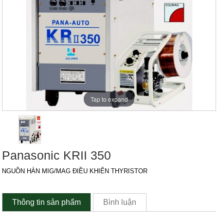
Tap to expand
Panasonic KRII 350
NGUỒN HÀN MIG/MAG ĐIỀU KHIỂN THYRISTOR
Thông tin sản phẩm
Bình luận