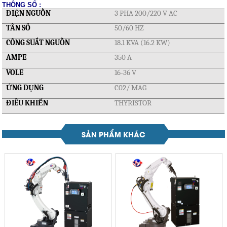
THÔNG SỐ :
ĐIỆN NGUỒN
3 PHA 200/220 V AC
TẦN SỐ
50/60 HZ
CÔNG SUẤT NGUỒN
18.1 KVA (16.2 KW)
AMPE
350 A
VOLE
16-36 V
ỨNG DỤNG
C02/ MAG
ĐIỀU KHIỂN
THYRISTOR
SẢN PHẨM KHÁC