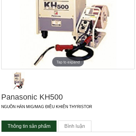
Tap to expand
Panasonic KH500
NGUỒN HÀN MIG/MAG ĐIỀU KHIỂN THYRISTOR
Thông tin sản phẩm
Bình luận