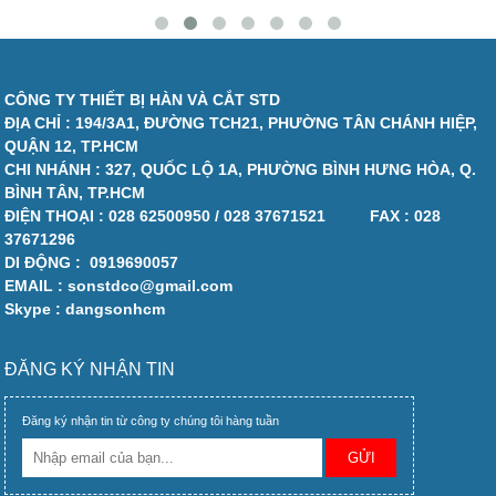
CÔNG TY THIẾT BỊ HÀN VÀ CẮT STD
ĐỊA CHỈ : 194/3A1, ĐƯỜNG TCH21, PHƯỜNG TÂN CHÁNH HIỆP,
QUẬN 12, TP.HCM
CHI NHÁNH : 327, QUỐC LỘ 1A, PHƯỜNG BÌNH HƯNG HÒA, Q.
BÌNH TÂN, TP.HCM
ĐIỆN THOẠI :
028 62500950 / 028 37671521
FAX :
028
37671296
DI ĐỘNG :
0919690057
EMAIL : sonstdco@gmail.com
Skype : dangsonhcm
ĐĂNG KÝ NHẬN TIN
Đăng ký nhận tin từ công ty chúng tôi hàng tuần