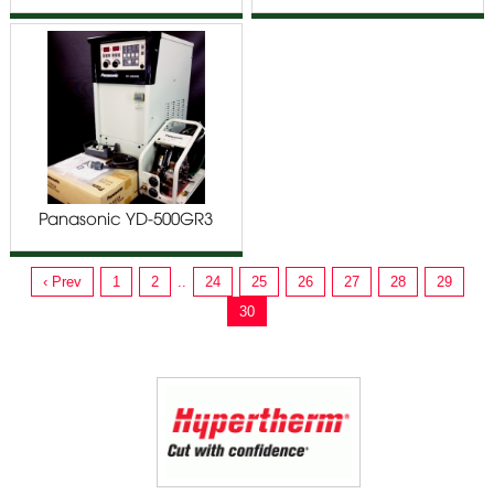
Panasonic YD-500GR3
‹ Prev
1
2
..
24
25
26
27
28
29
30