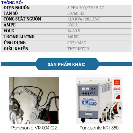
THÔNG SỐ:
ĐIỆN NGUỒN
3 PHA 200/220 V AC
TẦN SỐ
50/60 HZ
CÔNG SUẤT NGUỒN
31.9 KVA (28.1 KW)
AMPE
500 A
VOLE
16-40 V
TRỌNG LƯỢNG
148 KG
ỨNG DỤNG
C02/ MAG
ĐIỀU KHIỂN
THYRISTOR
SẢN PHẨM KHÁC
Panasonic VR-004 G2
Panasonic KRII 350