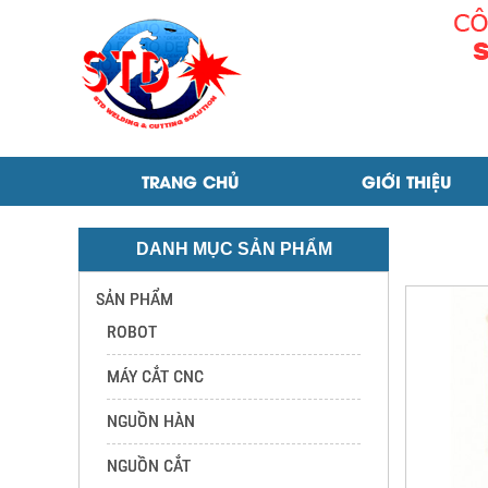
máy hàn Panasonic KH500
TRANG CHỦ
GIỚI THIỆU
DANH MỤC SẢN PHẨM
SẢN PHẨM
ROBOT
MÁY CẮT CNC
NGUỒN HÀN
NGUỒN CẮT