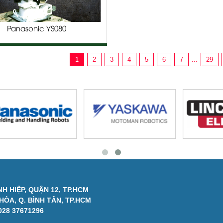
Panasonic YS080
1
2
3
4
5
6
7
...
29
H HIỆP, QUẬN 12, TP.HCM
ÒA, Q. BÌNH TÂN, TP.HCM
028 37671296