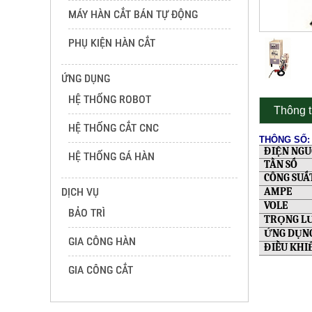
MÁY HÀN CẮT BÁN TỰ ĐỘNG
PHỤ KIỆN HÀN CẮT
ỨNG DỤNG
HỆ THỐNG ROBOT
Thông t
HỆ THỐNG CẮT CNC
THÔNG SỐ:
ĐIỆN NG
HỆ THỐNG GÁ HÀN
TẦN SỐ
CÔNG SUẤ
DỊCH VỤ
AMPE
VOLE
BẢO TRÌ
TRỌNG L
ỨNG DỤN
GIA CÔNG HÀN
ĐIỀU KHI
GIA CÔNG CẮT