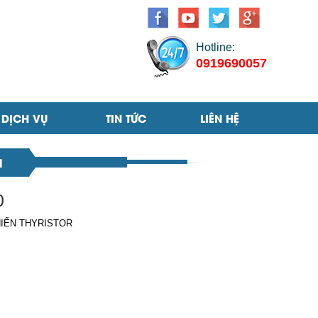
Hotline:
0919690057
DỊCH VỤ
TIN TỨC
LIÊN HỆ
M
0
IỂN THYRISTOR