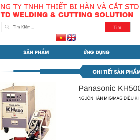
SẢN PHẨM
ỨNG DỤNG
CHI TIẾT SẢN PHẨ
Panasonic KH50
NGUỒN HÀN MIG/MAG ĐIỀU KH