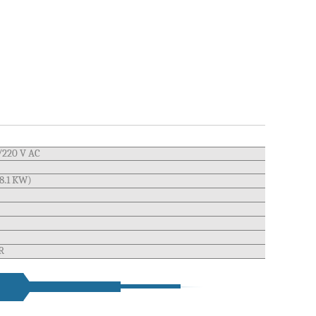
/220 V AC
28.1 KW)
R