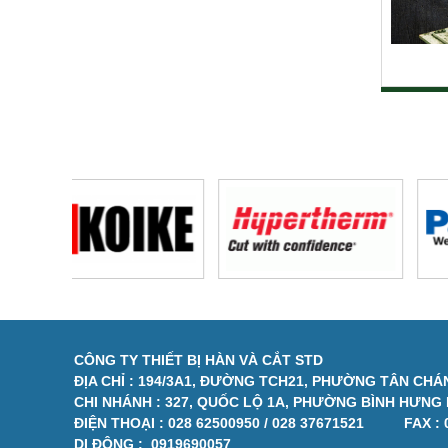
CÔNG TY THIẾT BỊ HÀN VÀ CẮT STD
ĐỊA CHỈ : 194/3A1, ĐƯỜNG TCH21, PHƯỜNG TÂN CHÁN
CHI NHÁNH : 327, QUỐC LỘ 1A, PHƯỜNG BÌNH HƯNG H
ĐIỆN THOẠI :
028 62500950 / 028 37671521
FAX :
DI ĐỘNG :
0919690057