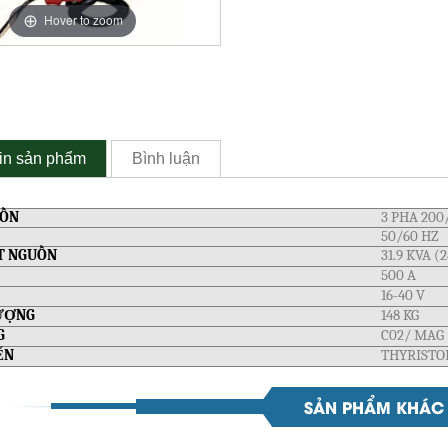
Hover to zoom
in sản phẩm
Bình luận
UỒN
3 PHA 200
50/60 HZ
T NGUỒN
31.9 KVA (
500 A
16-40 V
ƯỢNG
148 KG
G
C02/ MAG
ỂN
THYRISTO
SẢN PHẨM KHÁC