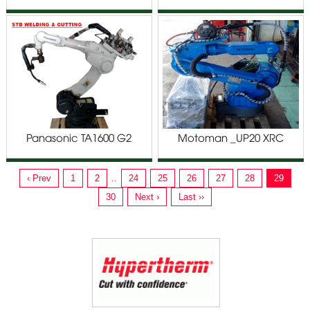
Panasonic TA1600 G2
Motoman _UP20 XRC
‹ Prev
1
2
..
24
25
26
27
28
29
30
Next ›
Last ››