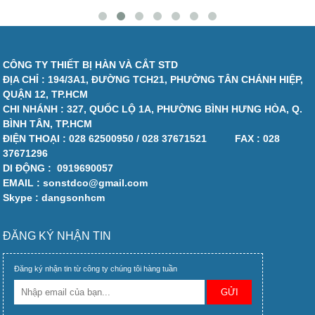
CÔNG TY THIẾT BỊ HÀN VÀ CẮT STD
ĐỊA CHỈ : 194/3A1, ĐƯỜNG TCH21, PHƯỜNG TÂN CHÁNH HIỆP,
QUẬN 12, TP.HCM
CHI NHÁNH : 327, QUỐC LỘ 1A, PHƯỜNG BÌNH HƯNG HÒA, Q.
BÌNH TÂN, TP.HCM
ĐIỆN THOẠI :
028 62500950 / 028 37671521
FAX :
028
37671296
DI ĐỘNG :
0919690057
EMAIL : sonstdco@gmail.com
Skype : dangsonhcm
ĐĂNG KÝ NHẬN TIN
Đăng ký nhận tin từ công ty chúng tôi hàng tuần