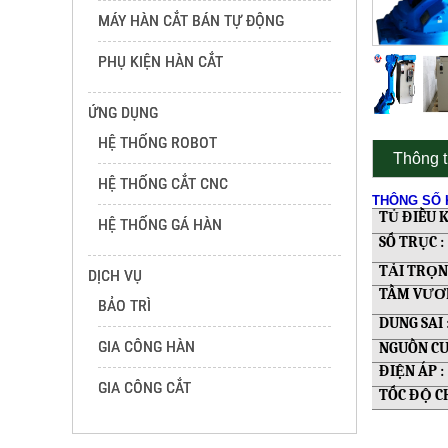
MÁY HÀN CẮT BÁN TỰ ĐỘNG
PHỤ KIỆN HÀN CẮT
ỨNG DỤNG
HỆ THỐNG ROBOT
Thông t
HỆ THỐNG CẮT CNC
THÔNG SỐ 
TỦ ĐIỀU 
HỆ THỐNG GÁ HÀN
SỐ TRỤC :
TẢI TRỌN
DỊCH VỤ
TẦM VƯƠN
BẢO TRÌ
DUNG SAI 
GIA CÔNG HÀN
NGUỒN CU
ĐIỆN ÁP :
GIA CÔNG CẮT
TỐC ĐỘ C