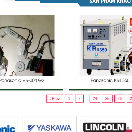
SẢN PHẨM KHÁC
Panasonic VR-004 G2
Panasonic KRII 350
‹ Prev
1
2
..
24
25
26
2