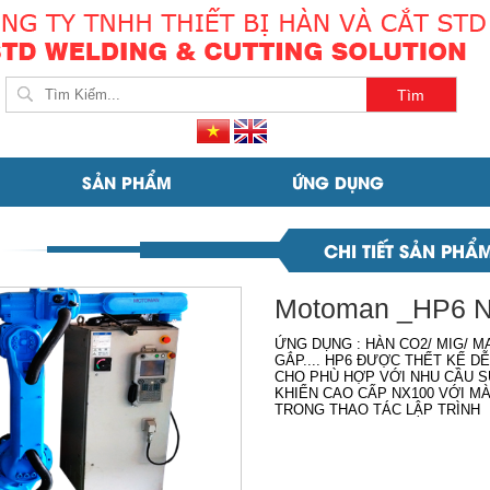
SẢN PHẨM
ỨNG DỤNG
CHI TIẾT SẢN PHẨ
Motoman _HP6 
ỨNG DỤNG : HÀN CO2/ MIG/ M
GẮP.... HP6 ĐƯỢC THẾT KẾ D
CHO PHÙ HỢP VỚI NHU CẦU S
KHIỂN CAO CẤP NX100 VỚI M
TRONG THAO TÁC LẬP TRÌNH