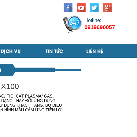
Hotline:
0919690057
DỊCH VỤ
TIN TỨC
LIÊN HỆ
M
NX100
AG/ TIG, CẮT PLASMA/ GAS,
Ễ DẠNG THAY ĐỔI ỨNG DỤNG
Ử DỤNG KHÁCH HÀNG. BỘ ĐIỀU
ÀN HÌNH MÀU CẢM ỨNG TIỆN LỢI