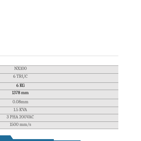
NX100
6 TRỤC
6 KG
1378 mm
0.08mm
1.5 KVA
3 PHA 200VAC
1500 mm/s