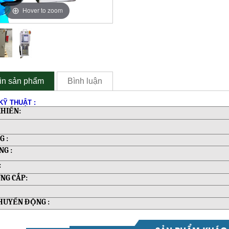
Hover to zoom
in sản phẩm
Bình luận
KỸ THUẬT :
KHIỂN:
G :
G :
:
NG CẤP:
HUYỂN ĐỘNG :