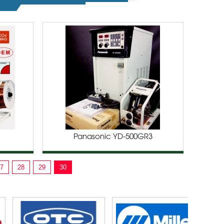
Panasonic YD-500GR3
7
28
29
30