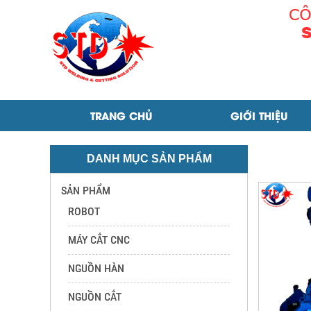
ROBOT HÀN MOTOMAN hp6
TRANG CHỦ
GIỚI THIỆU
DANH MỤC SẢN PHẨM
SẢN PHẨM
ROBOT
MÁY CẮT CNC
NGUỒN HÀN
NGUỒN CẮT