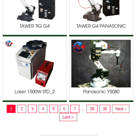
TAWER TIG G4
TAWER G4 PANASONIC
PANASONIC TM/TL SERIES
TM/TL SERIES
Laser 1500W STD_2
Panasonic YS080
1
2
3
4
5
6
7
...
29
30
Next ›
Last ››