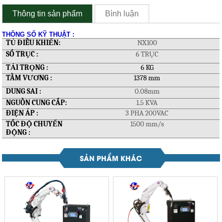
Thông tin sản phẩm
Bình luận
THÔNG SỐ KỸ THUẬT :
TỦ ĐIỀU KHIỂN:
NX100
SỐ TRỤC :
6 TRỤC
TẢI TRỌNG :
6 KG
TẦM VƯƠNG :
1378 mm
DUNG SAI :
0.08mm
NGUỒN CUNG CẤP:
1.5 KVA
ĐIỆN ÁP :
3 PHA 200VAC
TỐC ĐỘ CHUYỂN
1500 mm/s
ĐỘNG :
SẢN PHẨM KHÁC