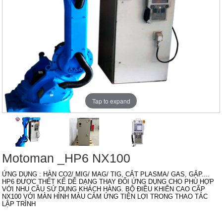
Tap to expand
Motoman _HP6 NX100
ỨNG DỤNG : HÀN CO2/ MIG/ MAG/ TIG, CẮT PLASMA/ GAS, GẮP....
HP6 ĐƯỢC THẾT KẾ DỄ DẠNG THAY ĐỔI ỨNG DỤNG CHO PHÙ HỢP
VỚI NHU CẦU SỬ DỤNG KHÁCH HÀNG. BỘ ĐIỀU KHIỂN CAO CẤP
NX100 VỚI MÀN HÌNH MÀU CẢM ỨNG TIỆN LỢI TRONG THAO TÁC
LẬP TRÌNH