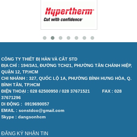
CÔNG TY THIẾT BỊ HÀN VÀ CẮT STD
ĐỊA CHỈ : 194/3A1, ĐƯỜNG TCH21, PHƯỜNG TÂN CHÁNH HIỆP,
QUẬN 12, TP.HCM
CHI NHÁNH : 327, QUỐC LỘ 1A, PHƯỜNG BÌNH HƯNG HÒA, Q.
BÌNH TÂN, TP.HCM
ĐIỆN THOẠI :
028 62500950 / 028 37671521
FAX :
028
37671296
DI ĐỘNG :
0919690057
EMAIL : sonstdco@gmail.com
Skype : dangsonhcm
ĐĂNG KÝ NHẬN TIN