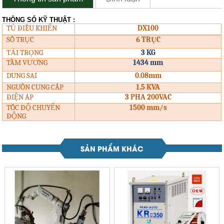
THÔNG SỐ KỸ THUẬT :
TỦ ĐIỀU KHIỂN
DX100
SỐ TRỤC
6 TRỤC
TẢI TRỌNG
3 KG
TẦM VƯƠNG
1434 mm
DUNG SAI
0.08mm
NGUỒN CUNG CẤP
1.5 KVA
ĐIỆN ÁP
3 PHA 200VAC
TỐC ĐỘ CHUYỂN
1500 mm/s
ĐỘNG
SẢN PHẨM KHÁC