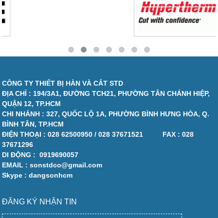
CÔNG TY THIẾT BỊ HÀN VÀ CẮT STD
ĐỊA CHỈ : 194/3A1, ĐƯỜNG TCH21, PHƯỜNG TÂN CHÁNH HIỆP,
QUẬN 12, TP.HCM
CHI NHÁNH : 327, QUỐC LỘ 1A, PHƯỜNG BÌNH HƯNG HÒA, Q.
BÌNH TÂN, TP.HCM
ĐIỆN THOẠI :
028 62500950 / 028 37671521
FAX :
028
37671296
DI ĐỘNG :
0919690057
EMAIL : sonstdco@gmail.com
Skype : dangsonhcm
ĐĂNG KÝ NHẬN TIN