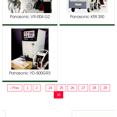
Panasonic VR-004 G2
Panasonic KRII 350
Panasonic YD-500GR3
‹ Prev
1
2
..
24
25
26
27
28
29
30