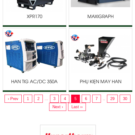
XPR170
MAXIGRAPH
HÀN TIG AC/DC 350A
PHỤ KIỆN MÁY HÀN
OTC
LINCOLN
‹ Prev
1
2
...
3
4
5
6
7
..
29
30
Next ›
Last ››