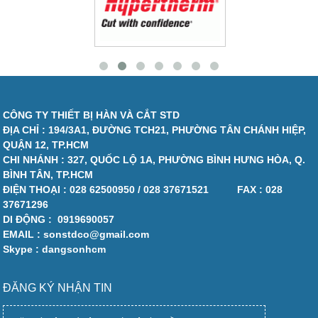
CÔNG TY THIẾT BỊ HÀN VÀ CẮT STD
ĐỊA CHỈ : 194/3A1, ĐƯỜNG TCH21, PHƯỜNG TÂN CHÁNH HIỆP,
QUẬN 12, TP.HCM
CHI NHÁNH : 327, QUỐC LỘ 1A, PHƯỜNG BÌNH HƯNG HÒA, Q.
BÌNH TÂN, TP.HCM
ĐIỆN THOẠI :
028 62500950 / 028 37671521
FAX :
028
37671296
DI ĐỘNG :
0919690057
EMAIL : sonstdco@gmail.com
Skype : dangsonhcm
ĐĂNG KÝ NHẬN TIN