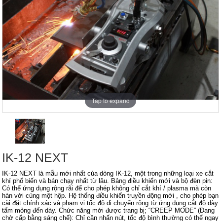
Tap to expand
IK-12 NEXT
IK-12 NEXT là mẫu mới nhất của dòng IK-12, một trong những loại xe cắt
khí phổ biến và bán chạy nhất từ ​​lâu. Bảng điều khiển mới và bộ đèn pin:
Có thể ứng dụng rộng rãi để cho phép không chỉ cắt khí / plasma mà còn
hàn với cùng một hộp. Hệ thống điều khiển truyền động mới , cho phép bạn
cài đặt chính xác và phạm vi tốc độ di chuyển rộng từ ứng dụng cắt độ dày
tấm mỏng đến dày. Chức năng mới được trang bị; “CREEP MODE” (Đang
chờ cấp bằng sáng chế): Chỉ cần nhấn nút, tốc độ bình thường có thể ngay