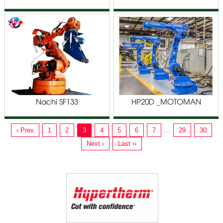
Nachi SF133
HP20D _MOTOMAN
ROBOT NX100
‹ Prev
1
2
3
4
5
6
7
...
29
30
Next ›
Last ››