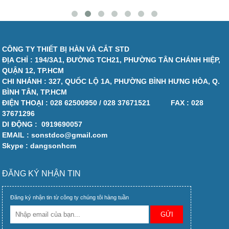
CÔNG TY THIẾT BỊ HÀN VÀ CẮT STD
ĐỊA CHỈ : 194/3A1, ĐƯỜNG TCH21, PHƯỜNG TÂN CHÁNH HIỆP,
QUẬN 12, TP.HCM
CHI NHÁNH : 327, QUỐC LỘ 1A, PHƯỜNG BÌNH HƯNG HÒA, Q.
BÌNH TÂN, TP.HCM
ĐIỆN THOẠI :
028 62500950 / 028 37671521
FAX :
028
37671296
DI ĐỘNG :
0919690057
EMAIL : sonstdco@gmail.com
Skype : dangsonhcm
ĐĂNG KÝ NHẬN TIN
Đăng ký nhận tin từ công ty chúng tôi hàng tuần