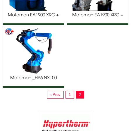
Motoman EA1900 XRC +
Motoman EA1900 XRC +
Motopos
Motopos S400
Motoman _HP6 NX100
Phun Sơn
‹ Prev
1
2