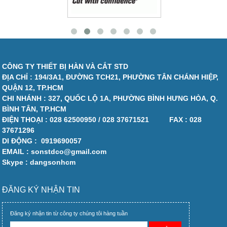
CÔNG TY THIẾT BỊ HÀN VÀ CẮT STD
ĐỊA CHỈ : 194/3A1, ĐƯỜNG TCH21, PHƯỜNG TÂN CHÁNH HIỆP,
QUẬN 12, TP.HCM
CHI NHÁNH : 327, QUỐC LỘ 1A, PHƯỜNG BÌNH HƯNG HÒA, Q.
BÌNH TÂN, TP.HCM
ĐIỆN THOẠI :
028 62500950 / 028 37671521
FAX :
028
37671296
DI ĐỘNG :
0919690057
EMAIL : sonstdco@gmail.com
Skype : dangsonhcm
ĐĂNG KÝ NHẬN TIN
Đăng ký nhận tin từ công ty chúng tôi hàng tuần