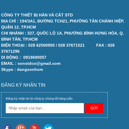
CÔNG TY THIẾT BỊ HÀN VÀ CẮT STD
ĐỊA CHỈ : 194/3A1, ĐƯỜNG TCH21, PHƯỜNG TÂN CHÁNH HIỆP,
QUẬN 12, TP.HCM
CHI NHÁNH : 327, QUỐC LỘ 1A, PHƯỜNG BÌNH HƯNG HÒA, Q.
BÌNH TÂN, TP.HCM
ĐIỆN THOẠI :
028 62500950 / 028 37671521
FAX :
028
37671296
DI ĐỘNG :
0919690057
EMAIL : sonstdco@gmail.com
Skype : dangsonhcm
ĐĂNG KÝ NHẬN TIN
Đăng ký nhận tin từ công ty chúng tôi hàng tuần