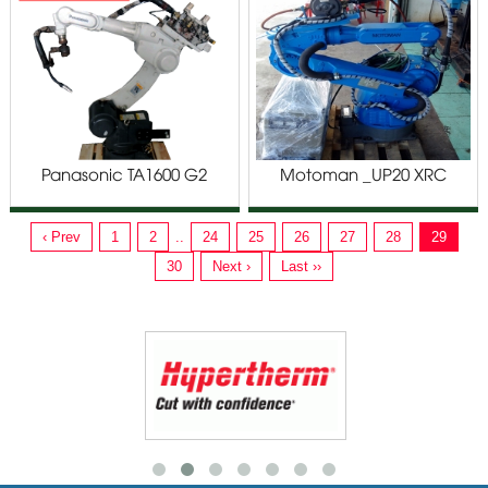
Panasonic TA1600 G2
Motoman _UP20 XRC
‹ Prev
1
2
..
24
25
26
27
28
29
30
Next ›
Last ››