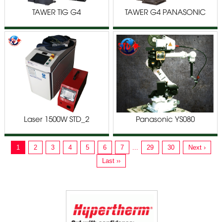
TAWER TIG G4
TAWER G4 PANASONIC
PANASONIC TM/TL SERIES
TM/TL SERIES
Laser 1500W STD_2
Panasonic YS080
1
2
3
4
5
6
7
...
29
30
Next ›
Last ››