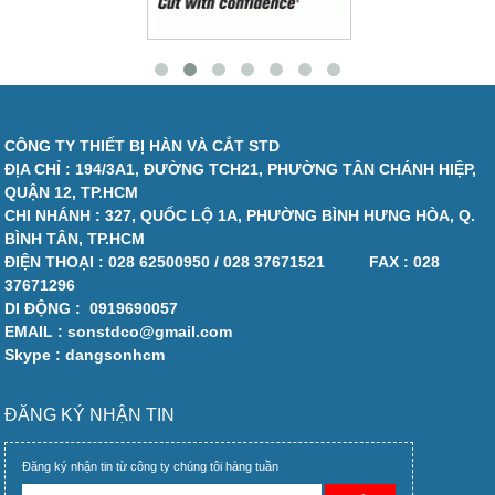
CÔNG TY THIẾT BỊ HÀN VÀ CẮT STD
ĐỊA CHỈ : 194/3A1, ĐƯỜNG TCH21, PHƯỜNG TÂN CHÁNH HIỆP,
QUẬN 12, TP.HCM
CHI NHÁNH : 327, QUỐC LỘ 1A, PHƯỜNG BÌNH HƯNG HÒA, Q.
BÌNH TÂN, TP.HCM
ĐIỆN THOẠI :
028 62500950 / 028 37671521
FAX :
028
37671296
DI ĐỘNG :
0919690057
EMAIL : sonstdco@gmail.com
Skype : dangsonhcm
ĐĂNG KÝ NHẬN TIN
Đăng ký nhận tin từ công ty chúng tôi hàng tuần