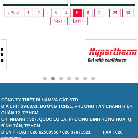
OTC
‹ Prev
1
2
...
3
4
5
6
7
..
29
30
Next ›
Last ››
CÔNG TY THIẾT BỊ HÀN VÀ CẮT STD
ĐỊA CHỈ : 194/3A1, ĐƯỜNG TCH21, PHƯỜNG TÂN CHÁNH HIỆP,
QUẬN 12, TP.HCM
CHI NHÁNH : 327, QUỐC LỘ 1A, PHƯỜNG BÌNH HƯNG HÒA, Q.
BÌNH TÂN, TP.HCM
ĐIỆN THOẠI :
028 62500950 / 028 37671521
FAX :
028