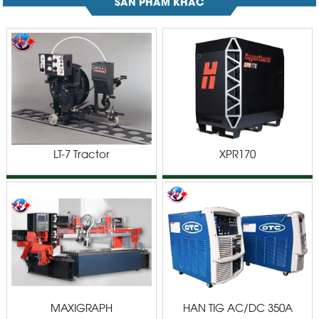
SẢN PHẨM KHÁC
LT-7 Tractor
XPR170
MAXIGRAPH
HÀN TIG AC/DC 350A